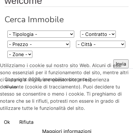
welcome
Cerca Immobile
Utilizziamo i cookie sul nostro sito Web. Alcuni di essi
sono essenziali per il funzionamento del sito, mentre altri
Copyright 2026, immobiliareborgese.it.
ci aiutano a migliorare questo sito e l'esperienza
dell'utente (cookie di tracciamento). Puoi decidere tu
Template
stesso se consentire o meno i cookie. Ti preghiamo di
notare che se li rifiuti, potresti non essere in grado di
utilizzare tutte le funzionalità del sito.
Ok
Rifiuta
Maggiori informazioni